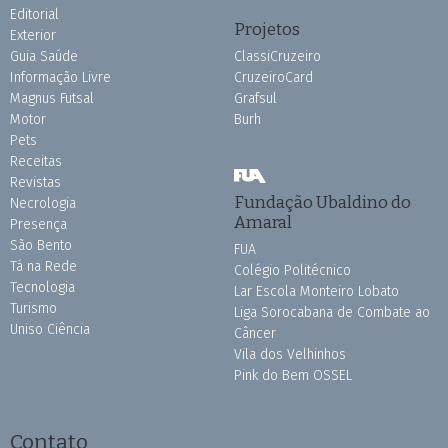
Editorial
Projetos
Exterior
Guia Saúde
ClassiCruzeiro
Informação Livre
CruzeiroCard
Magnus Futsal
Grafsul
Motor
Burh
Pets
Receitas
Revistas
Fundação Ubaldino do
Necrologia
Amaral
Presença
São Bento
FUA
Tá na Rede
Colégio Politécnico
Tecnologia
Lar Escola Monteiro Lobato
Turismo
Liga Sorocabana de Combate ao
Uniso Ciência
Câncer
Vila dos Velhinhos
Pink do Bem OSSEL
Contato