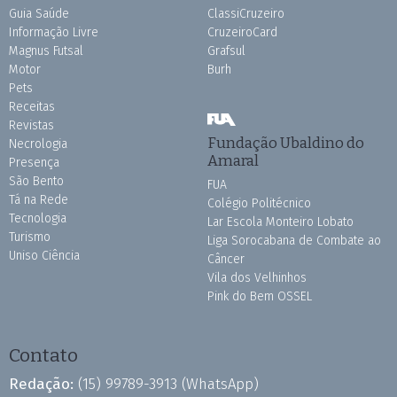
Guia Saúde
ClassiCruzeiro
Informação Livre
CruzeiroCard
Magnus Futsal
Grafsul
Motor
Burh
Pets
Receitas
Revistas
Fundação Ubaldino do
Necrologia
Amaral
Presença
São Bento
FUA
Tá na Rede
Colégio Politécnico
Tecnologia
Lar Escola Monteiro Lobato
Turismo
Liga Sorocabana de Combate ao
Uniso Ciência
Câncer
Vila dos Velhinhos
Pink do Bem OSSEL
Contato
Redação:
(15) 99789-3913
(WhatsApp)