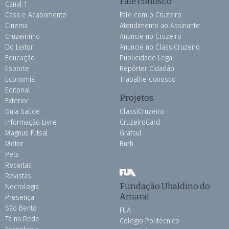
Fale conosco
Canal 1
Casa e Acabamento
Fale com o Cruzeiro
Cinema
Atendimento ao Assinante
Cruzeirinho
Anuncie no Cruzeiro
Do Leitor
Anuncie no ClassiCruzeiro
Educação
Publicidade Legal
Esporte
Repórter Cidadão
Economia
Trabalhe Conosco
Editorial
Projetos
Exterior
Guia Saúde
ClassiCruzeiro
Informação Livre
CruzeiroCard
Magnus Futsal
Grafsul
Motor
Burh
Pets
Receitas
Revistas
Fundação Ubaldino do
Necrologia
Amaral
Presença
São Bento
FUA
Tá na Rede
Colégio Politécnico