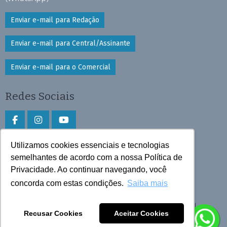
Enviar e-mail para Redação
Enviar e-mail para Central/Assinante
Enviar e-mail para o Comercial
Redes Sociais
Utilizamos cookies essenciais e tecnologias
Faça download do aplicativo
semelhantes de acordo com a nossa Política de
Privacidade. Ao continuar navegando, você
Play Store e App Store
concorda com estas condições.
Saiba mais
Todos os direitos reservados © 2026 Cruzeiro do Sul
Recusar Cookies
Aceitar Cookies