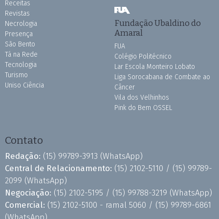
Receitas
Revistas
Fundação Ubaldino do
Necrologia
Amaral
Presença
São Bento
FUA
Tá na Rede
Colégio Politécnico
Tecnologia
Lar Escola Monteiro Lobato
Turismo
Liga Sorocabana de Combate ao
Uniso Ciência
Câncer
Vila dos Velhinhos
Pink do Bem OSSEL
Contato
Redação:
(15) 99789-3913
(WhatsApp)
Central de Relacionamento:
(15) 2102-5110 /
(15) 99789-
2099
(WhatsApp)
Negociação:
(15) 2102-5195 /
(15) 99788-3219
(WhatsApp)
Comercial:
(15) 2102-5100 - ramal 5060 /
(15) 99789-6861
(WhatsApp)