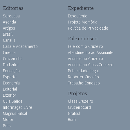
Editorias
Expediente
Sorocaba
Expediente
Agenda
Projeto Memória
Artigos
Política de Privacidade
Brasil
Fale conosco
Canal 1
Casa e Acabamento
Fale com o Cruzeiro
Cinema
Atendimento ao Assinante
Cruzeirinho
Anuncie no Cruzeiro
Do Leitor
Anuncie no ClassiCruzeiro
Educação
Publicidade Legal
Esporte
Repórter Cidadão
Economia
Trabalhe Conosco
Editorial
Projetos
Exterior
Guia Saúde
ClassiCruzeiro
Informação Livre
CruzeiroCard
Magnus Futsal
Grafsul
Motor
Burh
Pets