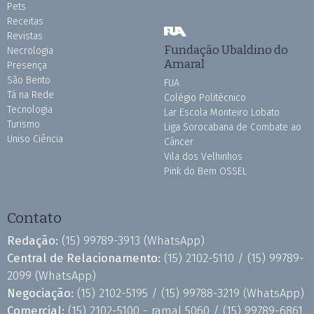
Pets
Receitas
Revistas
Fundação Ubaldino do
Necrologia
Amaral
Presença
São Bento
FUA
Tá na Rede
Colégio Politécnico
Tecnologia
Lar Escola Monteiro Lobato
Turismo
Liga Sorocabana de Combate ao
Uniso Ciência
Câncer
Vila dos Velhinhos
Pink do Bem OSSEL
Contato
Redação:
(15) 99789-3913
(WhatsApp)
Central de Relacionamento:
(15) 2102-5110 /
(15) 99789-
2099
(WhatsApp)
Negociação:
(15) 2102-5195 /
(15) 99788-3219
(WhatsApp)
Comercial:
(15) 2102-5100 - ramal 5060 /
(15) 99789-6861