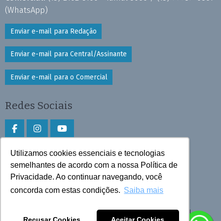
(WhatsApp)
Enviar e-mail para Redação
Enviar e-mail para Central/Assinante
Enviar e-mail para o Comercial
Redes Sociais
Utilizamos cookies essenciais e tecnologias
Faça download do aplicativo
semelhantes de acordo com a nossa Política de
Privacidade. Ao continuar navegando, você
Play Store e App Store
concorda com estas condições.
Saiba mais
Todos os direitos reservados © 2026 Cruzeiro do Sul
Recusar Cookies
Aceitar Cookies