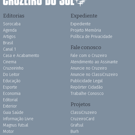
Editorias
Expediente
Sorocaba
Expediente
Agenda
Projeto Memória
Artigos
Política de Privacidade
Brasil
Fale conosco
Canal 1
Casa e Acabamento
Fale com o Cruzeiro
Cinema
Atendimento ao Assinante
Cruzeirinho
Anuncie no Cruzeiro
Do Leitor
Anuncie no ClassiCruzeiro
Educação
Publicidade Legal
Esporte
Repórter Cidadão
Economia
Trabalhe Conosco
Editorial
Projetos
Exterior
Guia Saúde
ClassiCruzeiro
Informação Livre
CruzeiroCard
Magnus Futsal
Grafsul
Motor
Burh