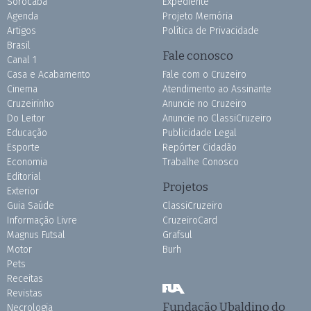
Sorocaba
Expediente
Agenda
Projeto Memória
Artigos
Política de Privacidade
Brasil
Fale conosco
Canal 1
Casa e Acabamento
Fale com o Cruzeiro
Cinema
Atendimento ao Assinante
Cruzeirinho
Anuncie no Cruzeiro
Do Leitor
Anuncie no ClassiCruzeiro
Educação
Publicidade Legal
Esporte
Repórter Cidadão
Economia
Trabalhe Conosco
Editorial
Projetos
Exterior
Guia Saúde
ClassiCruzeiro
Informação Livre
CruzeiroCard
Magnus Futsal
Grafsul
Motor
Burh
Pets
Receitas
Revistas
Fundação Ubaldino do
Necrologia