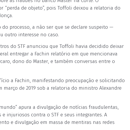
sobre as fraudes no banco Master na Corte. O
 “perda de objeto”, pois Toffoli deixou a relatoria do
donça.
o do processo, a não ser que se declare suspeito —
u outro interesse no caso.
tros do STF anunciou que Toffoli havia decidido deixar
ederal entregar a Fachin relatório em que mencionava
orcaro, dono do Master, e também conversas entre o
ício a Fachin, manifestando preocupação e solicitando
 março de 2019 sob a relatoria do ministro Alexandre
 mundo” apura a divulgação de notícias fraudulentas,
e injuriosos contra o STF e seus integrantes. A
mento e divulgação em massa de mentiras nas redes