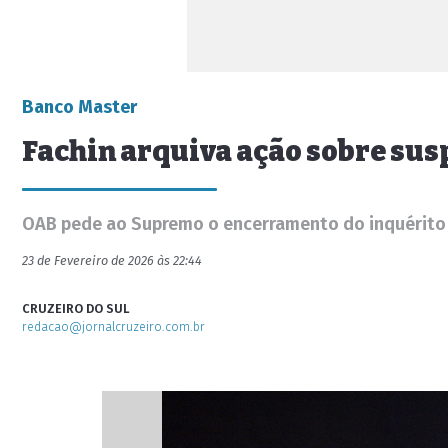
Banco Master
Fachin arquiva ação sobre susp
OAB pede ao Supremo o encerramento do inquérito
23 de Fevereiro de 2026 às 22:44
CRUZEIRO DO SUL
redacao@jornalcruzeiro.com.br