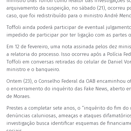
ministro Dias Toffoli como relator das investigações 
arquivamento da suspeição, no sábado (21), ocorreu por
caso, que foi redistribuído para o ministro André Men
Toffoli ainda poderá participar de eventual julgament
impedido de participar por ter ligação com as partes o
Em 12 de fevereiro, uma nota assinada pelos dez minis
a relatoria do processo. Isso ocorreu após a Polícia F
Toffoli em conversas retiradas do celular de Daniel V
ministro e o banqueiro.
Ontem (23), o Conselho Federal da OAB encaminhou of
o encerramento do inquérito das Fake News, aberto em
de Moraes.
Prestes a completar sete anos, o “inquérito do fim do
denúncias caluniosas, ameaças e ataques difamatórios 
investigação busca identificar esquemas de financia
sociais.