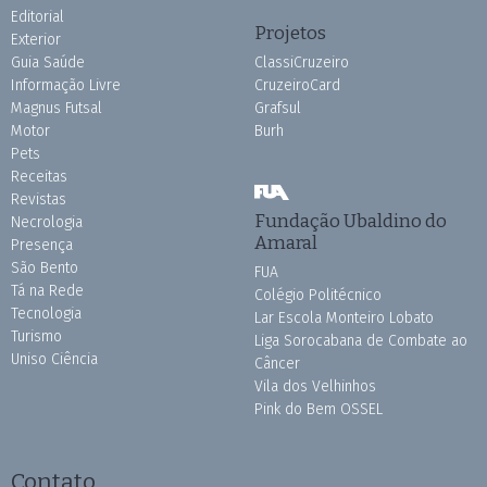
Editorial
Projetos
Exterior
Guia Saúde
ClassiCruzeiro
Informação Livre
CruzeiroCard
Magnus Futsal
Grafsul
Motor
Burh
Pets
Receitas
Revistas
Fundação Ubaldino do
Necrologia
Amaral
Presença
São Bento
FUA
Tá na Rede
Colégio Politécnico
Tecnologia
Lar Escola Monteiro Lobato
Turismo
Liga Sorocabana de Combate ao
Uniso Ciência
Câncer
Vila dos Velhinhos
Pink do Bem OSSEL
Contato