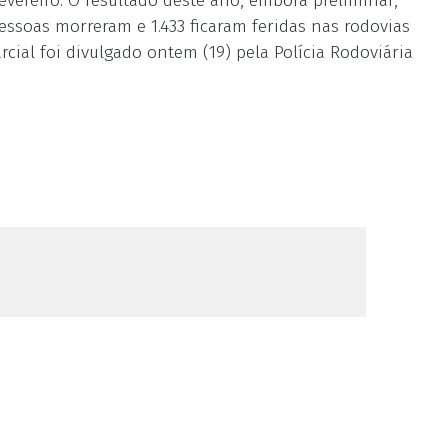
fevereiro. O resultado deste ano, embora preliminar,
ssoas morreram e 1.433 ficaram feridas nas rodovias
rcial foi divulgado ontem (19) pela Polícia Rodoviária