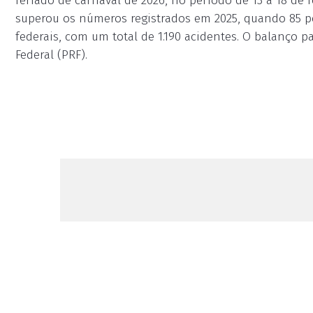
feriado de carnaval de 2026, no período de 13 a 18 de 
superou os números registrados em 2025, quando 85 pe
federais, com um total de 1.190 acidentes. O balanço pa
Federal (PRF).