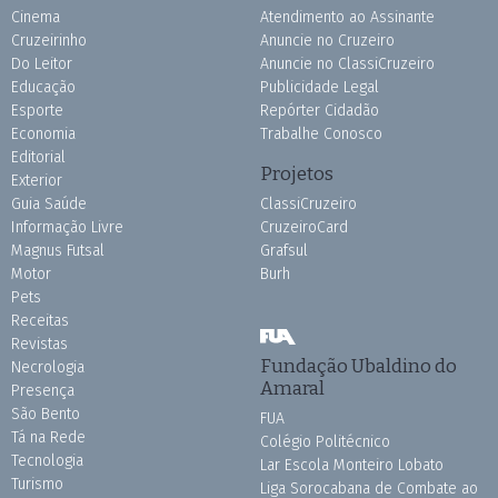
Cinema
Atendimento ao Assinante
Cruzeirinho
Anuncie no Cruzeiro
Do Leitor
Anuncie no ClassiCruzeiro
Educação
Publicidade Legal
Esporte
Repórter Cidadão
Economia
Trabalhe Conosco
Editorial
Projetos
Exterior
Guia Saúde
ClassiCruzeiro
Informação Livre
CruzeiroCard
Magnus Futsal
Grafsul
Motor
Burh
Pets
Receitas
Revistas
Fundação Ubaldino do
Necrologia
Amaral
Presença
São Bento
FUA
Tá na Rede
Colégio Politécnico
Tecnologia
Lar Escola Monteiro Lobato
Turismo
Liga Sorocabana de Combate ao