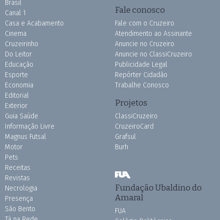
Brasil
Fale conosco
Canal 1
Casa e Acabamento
Fale com o Cruzeiro
Cinema
Atendimento ao Assinante
Cruzeirinho
Anuncie no Cruzeiro
Do Leitor
Anuncie no ClassiCruzeiro
Educação
Publicidade Legal
Esporte
Repórter Cidadão
Economia
Trabalhe Conosco
Editorial
Projetos
Exterior
Guia Saúde
ClassiCruzeiro
Informação Livre
CruzeiroCard
Magnus Futsal
Grafsul
Motor
Burh
Pets
Receitas
Revistas
Fundação Ubaldino do
Necrologia
Amaral
Presença
São Bento
FUA
Tá na Rede