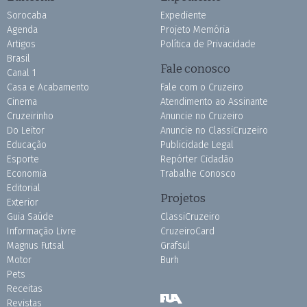
Sorocaba
Expediente
Agenda
Projeto Memória
Artigos
Política de Privacidade
Brasil
Fale conosco
Canal 1
Casa e Acabamento
Fale com o Cruzeiro
Cinema
Atendimento ao Assinante
Cruzeirinho
Anuncie no Cruzeiro
Do Leitor
Anuncie no ClassiCruzeiro
Educação
Publicidade Legal
Esporte
Repórter Cidadão
Economia
Trabalhe Conosco
Editorial
Projetos
Exterior
Guia Saúde
ClassiCruzeiro
Informação Livre
CruzeiroCard
Magnus Futsal
Grafsul
Motor
Burh
Pets
Receitas
Revistas