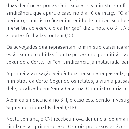
duas denúncias por assédio sexual. Os ministros defin
sindicância que apura o caso no dia 10 de março. “O a
período, o ministro ficará impedido de utilizar seu loca
inerentes ao exercício da função”, diz a nota do STJ. 
a portas fechadas, ontem (10).
Os advogados que representam o ministro classifica
estão sendo colhidas “contraprovas que permitirão, ao f
segundo a Corte, foi “em sindicância já instaurada para
A primeira acusação veio à tona na semana passada, 
ministros da Corte. Segundo os relatos, a vítima passa
dele, localizado em Santa Catarina. O ministro teria te
Além da sindicância no STJ, o caso está sendo investi
Supremo Tribunal Federal (STF).
Nesta semana, o CNJ recebeu nova denúncia, de uma m
similares ao primeiro caso. Os dois processos estão so