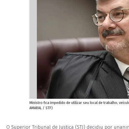
Ministro fica impedido de utilizar seu local de trabalho, veíc
AMARAL / STF)
O Superior Tribunal de Justiça (STJ) decidiu por unani