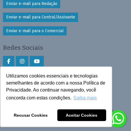
Enviar e-mail para Redação
Enviar e-mail para Central/Assinante
Enviar e-mail para o Comercial
Redes Sociais
Utilizamos cookies essenciais e tecnologias
Faça download do aplicativo
semelhantes de acordo com a nossa Política de
Privacidade. Ao continuar navegando, você
Play Store e App Store
concorda com estas condições.
Saiba mais
Todos os direitos reservados © 2026 Cruzeiro do Sul
Recusar Cookies
Aceitar Cookies