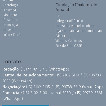
Revistas
Fundação Ubaldino do
Necrologia
Amaral
Presença
São Bento
FUA
Tá na Rede
Colégio Politécnico
Tecnologia
Lar Escola Monteiro Lobato
Turismo
Liga Sorocabana de Combate ao
Uniso Ciência
Câncer
Vila dos Velhinhos
Pink do Bem OSSEL
Contato
Redação:
(15) 99789-3913
(WhatsApp)
Central de Relacionamento:
(15) 2102-5110 /
(15) 99789-
2099
(WhatsApp)
Negociação:
(15) 2102-5195 /
(15) 99788-3219
(WhatsApp)
Comercial:
(15) 2102-5100 - ramal 5060 /
(15) 99789-6861
(WhatsApp)