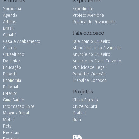
Editorias
Expediente
Sorocaba
Expediente
Agenda
Projeto Memória
Artigos
Política de Privacidade
Brasil
Fale conosco
Canal 1
Casa e Acabamento
Fale com o Cruzeiro
Cinema
Atendimento ao Assinante
Cruzeirinho
Anuncie no Cruzeiro
Do Leitor
Anuncie no ClassiCruzeiro
Educação
Publicidade Legal
Esporte
Repórter Cidadão
Economia
Trabalhe Conosco
Editorial
Projetos
Exterior
Guia Saúde
ClassiCruzeiro
Informação Livre
CruzeiroCard
Magnus Futsal
Grafsul
Motor
Burh
Pets
Receitas