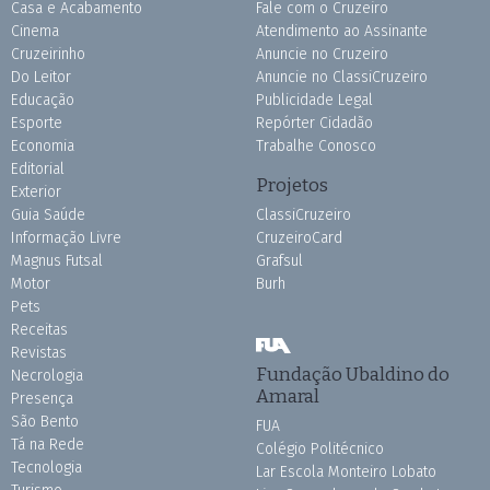
Casa e Acabamento
Fale com o Cruzeiro
Cinema
Atendimento ao Assinante
Cruzeirinho
Anuncie no Cruzeiro
Do Leitor
Anuncie no ClassiCruzeiro
Educação
Publicidade Legal
Esporte
Repórter Cidadão
Economia
Trabalhe Conosco
Editorial
Projetos
Exterior
Guia Saúde
ClassiCruzeiro
Informação Livre
CruzeiroCard
Magnus Futsal
Grafsul
Motor
Burh
Pets
Receitas
Revistas
Fundação Ubaldino do
Necrologia
Amaral
Presença
São Bento
FUA
Tá na Rede
Colégio Politécnico
Tecnologia
Lar Escola Monteiro Lobato