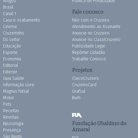
Artigos
Política de Privacidade
Brasil
Fale conosco
Canal 1
Casa e Acabamento
Fale com o Cruzeiro
Cinema
Atendimento ao Assinante
Cruzeirinho
Anuncie no Cruzeiro
Do Leitor
Anuncie no ClassiCruzeiro
Educação
Publicidade Legal
Esporte
Repórter Cidadão
Economia
Trabalhe Conosco
Editorial
Projetos
Exterior
Guia Saúde
ClassiCruzeiro
Informação Livre
CruzeiroCard
Magnus Futsal
Grafsul
Motor
Burh
Pets
Receitas
Revistas
Fundação Ubaldino do
Necrologia
Amaral
Presença
São Bento
FUA