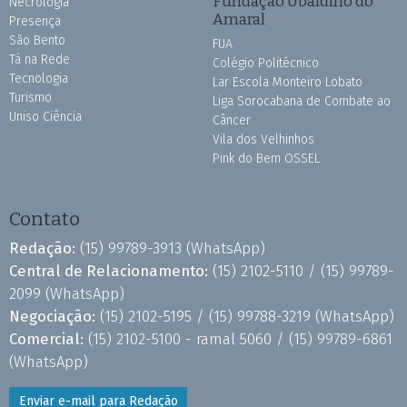
Fundação Ubaldino do
Necrologia
Amaral
Presença
São Bento
FUA
Tá na Rede
Colégio Politécnico
Tecnologia
Lar Escola Monteiro Lobato
Turismo
Liga Sorocabana de Combate ao
Uniso Ciência
Câncer
Vila dos Velhinhos
Pink do Bem OSSEL
Contato
Redação:
(15) 99789-3913
(WhatsApp)
Central de Relacionamento:
(15) 2102-5110 /
(15) 99789-
2099
(WhatsApp)
Negociação:
(15) 2102-5195 /
(15) 99788-3219
(WhatsApp)
Comercial:
(15) 2102-5100 - ramal 5060 /
(15) 99789-6861
(WhatsApp)
Enviar e-mail para Redação