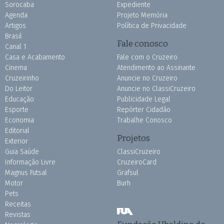
Sorocaba
Expediente
Agenda
Projeto Memória
Artigos
Política de Privacidade
Brasil
Fale conosco
Canal 1
Casa e Acabamento
Fale com o Cruzeiro
Cinema
Atendimento ao Assinante
Cruzeirinho
Anuncie no Cruzeiro
Do Leitor
Anuncie no ClassiCruzeiro
Educação
Publicidade Legal
Esporte
Repórter Cidadão
Economia
Trabalhe Conosco
Editorial
Projetos
Exterior
Guia Saúde
ClassiCruzeiro
Informação Livre
CruzeiroCard
Magnus Futsal
Grafsul
Motor
Burh
Pets
Receitas
Revistas