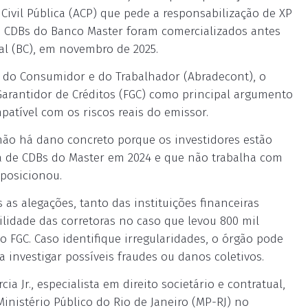
Civil Pública (ACP) que pede a responsabilização de XP
 CDBs do Banco Master foram comercializados antes
ral (BC), em novembro de 2025.
sa do Consumidor e do Trabalhador (Abradecont), o
 Garantidor de Créditos (FGC) como principal argumento
atível com os riscos reais do emissor.
 não há dano concreto porque os investidores estão
ta de CDBs do Master em 2024 e que não trabalha com
posicionou.
s as alegações, tanto das instituições financeiras
lidade das corretoras no caso que levou 800 mil
o FGC. Caso identifique irregularidades, o órgão pode
a investigar possíveis fraudes ou danos coletivos.
a Jr., especialista em direito societário e contratual,
inistério Público do Rio de Janeiro (MP-RJ) no