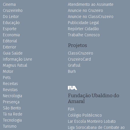
Cinema
Atendimento ao Assinante
Cruzeirinho
Anuncie no Cruzeiro
Do Leitor
Anuncie no ClassiCruzeiro
Educação
Publicidade Legal
Esporte
Repórter Cidadão
Economia
Trabalhe Conosco
Editorial
Projetos
Exterior
Guia Saúde
ClassiCruzeiro
Informação Livre
CruzeiroCard
Magnus Futsal
Grafsul
Motor
Burh
Pets
Receitas
Revistas
Fundação Ubaldino do
Necrologia
Amaral
Presença
São Bento
FUA
Tá na Rede
Colégio Politécnico
Tecnologia
Lar Escola Monteiro Lobato
Turismo
Liga Sorocabana de Combate ao