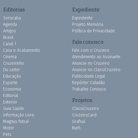
Editorias
Expediente
Sorocaba
Expediente
Agenda
Projeto Memória
Artigos
Política de Privacidade
Brasil
Fale conosco
Canal 1
Casa e Acabamento
Fale com o Cruzeiro
Cinema
Atendimento ao Assinante
Cruzeirinho
Anuncie no Cruzeiro
Do Leitor
Anuncie no ClassiCruzeiro
Educação
Publicidade Legal
Esporte
Repórter Cidadão
Economia
Trabalhe Conosco
Editorial
Projetos
Exterior
Guia Saúde
ClassiCruzeiro
Informação Livre
CruzeiroCard
Magnus Futsal
Grafsul
Motor
Burh
Pets