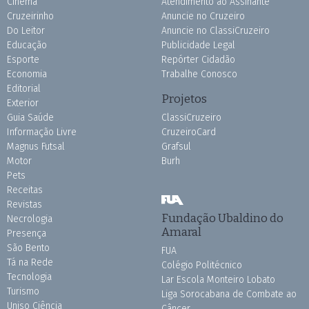
Cinema
Atendimento ao Assinante
Cruzeirinho
Anuncie no Cruzeiro
Do Leitor
Anuncie no ClassiCruzeiro
Educação
Publicidade Legal
Esporte
Repórter Cidadão
Economia
Trabalhe Conosco
Editorial
Projetos
Exterior
Guia Saúde
ClassiCruzeiro
Informação Livre
CruzeiroCard
Magnus Futsal
Grafsul
Motor
Burh
Pets
Receitas
Revistas
Fundação Ubaldino do
Necrologia
Amaral
Presença
São Bento
FUA
Tá na Rede
Colégio Politécnico
Tecnologia
Lar Escola Monteiro Lobato
Turismo
Liga Sorocabana de Combate ao
Uniso Ciência
Câncer