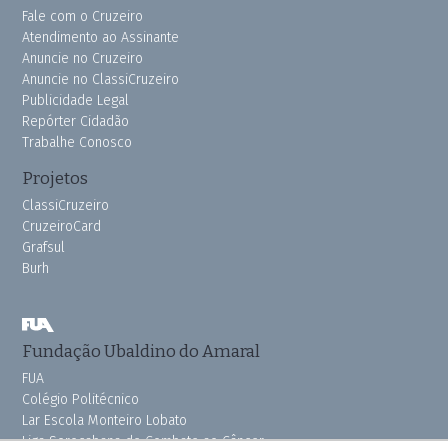
Fale com o Cruzeiro
Atendimento ao Assinante
Anuncie no Cruzeiro
Anuncie no ClassiCruzeiro
Publicidade Legal
Repórter Cidadão
Trabalhe Conosco
Projetos
ClassiCruzeiro
CruzeiroCard
Grafsul
Burh
Fundação Ubaldino do Amaral
FUA
Colégio Politécnico
Lar Escola Monteiro Lobato
Liga Sorocabana de Combate ao Câncer