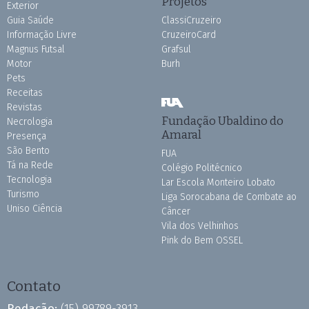
Projetos
Exterior
Guia Saúde
ClassiCruzeiro
Informação Livre
CruzeiroCard
Magnus Futsal
Grafsul
Motor
Burh
Pets
Receitas
Revistas
Fundação Ubaldino do
Necrologia
Amaral
Presença
São Bento
FUA
Tá na Rede
Colégio Politécnico
Tecnologia
Lar Escola Monteiro Lobato
Turismo
Liga Sorocabana de Combate ao
Uniso Ciência
Câncer
Vila dos Velhinhos
Pink do Bem OSSEL
Contato
Redação:
(15) 99789-3913