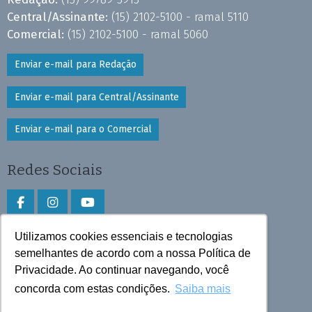
Central/Assinante:
(15) 2102-5100 - ramal 5110
Comercial:
(15) 2102-5100 - ramal 5060
Enviar e-mail para Redação
Enviar e-mail para Central/Assinante
Enviar e-mail para o Comercial
Redes Sociais
Utilizamos cookies essenciais e tecnologias
Faça download do aplicativo
semelhantes de acordo com a nossa Política de
Privacidade. Ao continuar navegando, você
Play Store e App Store
concorda com estas condições.
Saiba mais