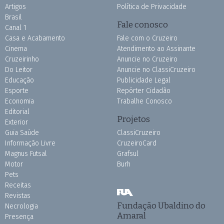
Artigos
Política de Privacidade
Brasil
Fale conosco
Canal 1
Casa e Acabamento
Fale com o Cruzeiro
Cinema
Atendimento ao Assinante
Cruzeirinho
Anuncie no Cruzeiro
Do Leitor
Anuncie no ClassiCruzeiro
Educação
Publicidade Legal
Esporte
Repórter Cidadão
Economia
Trabalhe Conosco
Editorial
Projetos
Exterior
Guia Saúde
ClassiCruzeiro
Informação Livre
CruzeiroCard
Magnus Futsal
Grafsul
Motor
Burh
Pets
Receitas
Revistas
Fundação Ubaldino do
Necrologia
Amaral
Presença