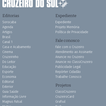
Editorias
Expediente
Sorocaba
Expediente
Agenda
Projeto Memória
Artigos
Política de Privacidade
Brasil
Fale conosco
Canal 1
Casa e Acabamento
Fale com o Cruzeiro
Cinema
Atendimento ao Assinante
Cruzeirinho
Anuncie no Cruzeiro
Do Leitor
Anuncie no ClassiCruzeiro
Educação
Publicidade Legal
Esporte
Repórter Cidadão
Economia
Trabalhe Conosco
Editorial
Projetos
Exterior
Guia Saúde
ClassiCruzeiro
Informação Livre
CruzeiroCard
Magnus Futsal
Grafsul