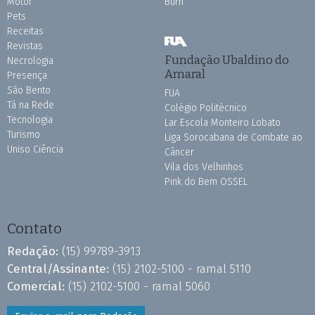
Motor
Burh
Pets
Receitas
Revistas
Fundação Ubaldino do
Necrologia
Amaral
Presença
São Bento
FUA
Tá na Rede
Colégio Politécnico
Tecnologia
Lar Escola Monteiro Lobato
Turismo
Liga Sorocabana de Combate ao
Uniso Ciência
Câncer
Vila dos Velhinhos
Pink do Bem OSSEL
Contato
Redação:
(15) 99789-3913
Central/Assinante:
(15) 2102-5100 - ramal 5110
Comercial:
(15) 2102-5100 - ramal 5060