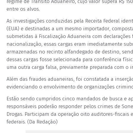
regime de Trânsito Aduaneiro, cujo valor supera R$ 15
entre os alvos.
As investigações conduzidas pela Receita Federal iden
(EUA) e destinadas a um mesmo importador, composta
submetidas à Fiscalização Aduaneira com declarações 
nacionalização, essas cargas eram imediatamente sub
armazenadas no recinto alfandegado de destino, send
dessas cargas fosse selecionada para conferência físi
uma outra carga falsa, previamente preparada com o int
Além das fraudes aduaneiras, foi constatada a inserç
evidenciando o envolvimento de organizações crimino
Estão sendo cumpridos cinco mandados de busca e apr
responsáveis poderão responder pelos crimes de Sone
Drogas. Participam da operação oito auditores-fiscais e 
federais. (Da Redação)