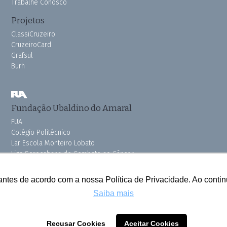
Trabalhe Conosco
Projetos
ClassiCruzeiro
CruzeiroCard
Grafsul
Burh
Fundação Ubaldino do Amaral
FUA
Colégio Politécnico
Lar Escola Monteiro Lobato
Liga Sorocabana de Combate ao Câncer
Vila dos Velhinhos
Pink do Bem OSSEL
antes de acordo com a nossa Política de Privacidade. Ao cont
Saiba mais
Todos os direitos reservados © 2025 Cruzeiro do Sul
Recusar Cookies
Aceitar Cookies