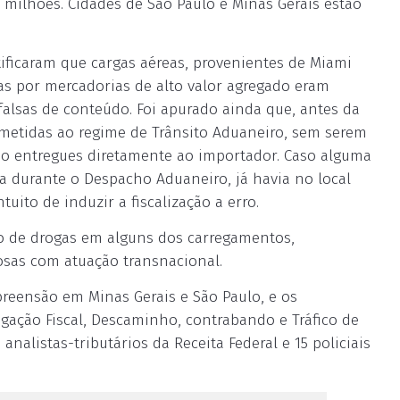
0 milhões. Cidades de São Paulo e Minas Gerais estão
tificaram que cargas aéreas, provenientes de Miami
s por mercadorias de alto valor agregado eram
falsas de conteúdo. Foi apurado ainda que, antes da
metidas ao regime de Trânsito Aduaneiro, sem serem
o entregues diretamente ao importador. Caso alguma
ca durante o Despacho Aduaneiro, já havia no local
uito de induzir a fiscalização a erro.
ão de drogas em alguns dos carregamentos,
sas com atuação transnacional.
eensão em Minas Gerais e São Paulo, e os
gação Fiscal, Descaminho, contrabando e Tráfico de
analistas-tributários da Receita Federal e 15 policiais