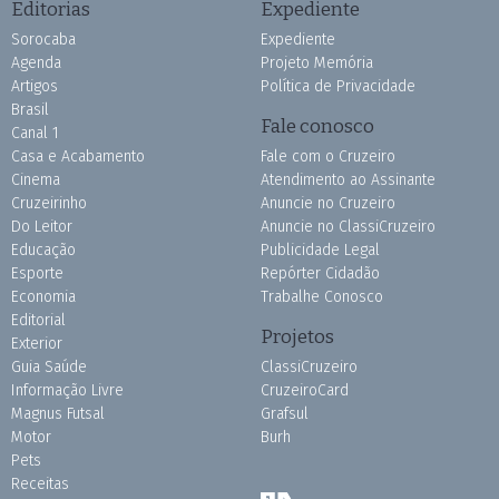
Editorias
Expediente
Sorocaba
Expediente
Agenda
Projeto Memória
Artigos
Política de Privacidade
Brasil
Fale conosco
Canal 1
Casa e Acabamento
Fale com o Cruzeiro
Cinema
Atendimento ao Assinante
Cruzeirinho
Anuncie no Cruzeiro
Do Leitor
Anuncie no ClassiCruzeiro
Educação
Publicidade Legal
Esporte
Repórter Cidadão
Economia
Trabalhe Conosco
Editorial
Projetos
Exterior
Guia Saúde
ClassiCruzeiro
Informação Livre
CruzeiroCard
Magnus Futsal
Grafsul
Motor
Burh
Pets
Receitas