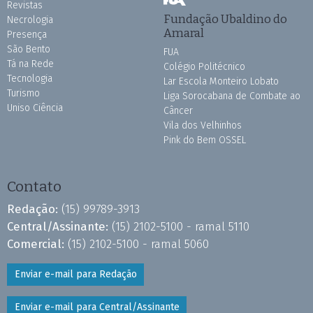
Revistas
Fundação Ubaldino do
Necrologia
Amaral
Presença
São Bento
FUA
Tá na Rede
Colégio Politécnico
Tecnologia
Lar Escola Monteiro Lobato
Turismo
Liga Sorocabana de Combate ao
Uniso Ciência
Câncer
Vila dos Velhinhos
Pink do Bem OSSEL
Contato
Redação:
(15) 99789-3913
Central/Assinante:
(15) 2102-5100 - ramal 5110
Comercial:
(15) 2102-5100 - ramal 5060
Enviar e-mail para Redação
Enviar e-mail para Central/Assinante