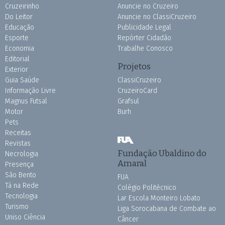
Cruzeirinho
Anuncie no Cruzeiro
Do Leitor
Anuncie no ClassiCruzeiro
Educação
Publicidade Legal
Esporte
Repórter Cidadão
Economia
Trabalhe Conosco
Editorial
Projetos
Exterior
Guia Saúde
ClassiCruzeiro
Informação Livre
CruzeiroCard
Magnus Futsal
Grafsul
Motor
Burh
Pets
Receitas
Revistas
Fundação Ubaldino do
Necrologia
Amaral
Presença
São Bento
FUA
Tá na Rede
Colégio Politécnico
Tecnologia
Lar Escola Monteiro Lobato
Turismo
Liga Sorocabana de Combate ao
Uniso Ciência
Câncer