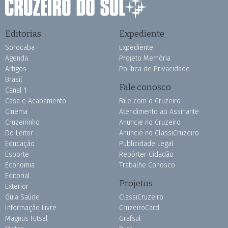
Editorias
Expediente
Sorocaba
Expediente
Agenda
Projeto Memória
Artigos
Política de Privacidade
Brasil
Fale conosco
Canal 1
Casa e Acabamento
Fale com o Cruzeiro
Cinema
Atendimento ao Assinante
Cruzeirinho
Anuncie no Cruzeiro
Do Leitor
Anuncie no ClassiCruzeiro
Educação
Publicidade Legal
Esporte
Repórter Cidadão
Economia
Trabalhe Conosco
Editorial
Projetos
Exterior
Guia Saúde
ClassiCruzeiro
Informação Livre
CruzeiroCard
Magnus Futsal
Grafsul