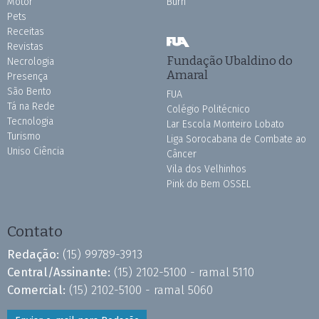
Motor
Burh
Pets
Receitas
Revistas
Fundação Ubaldino do
Necrologia
Amaral
Presença
São Bento
FUA
Tá na Rede
Colégio Politécnico
Tecnologia
Lar Escola Monteiro Lobato
Turismo
Liga Sorocabana de Combate ao
Uniso Ciência
Câncer
Vila dos Velhinhos
Pink do Bem OSSEL
Contato
Redação:
(15) 99789-3913
Central/Assinante:
(15) 2102-5100 - ramal 5110
Comercial:
(15) 2102-5100 - ramal 5060