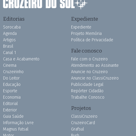
Editorias
Expediente
Sorocaba
Expediente
Agenda
Projeto Memória
Artigos
Política de Privacidade
Brasil
Fale conosco
Canal 1
Casa e Acabamento
Fale com o Cruzeiro
Cinema
Atendimento ao Assinante
Cruzeirinho
Anuncie no Cruzeiro
Do Leitor
Anuncie no ClassiCruzeiro
Educação
Publicidade Legal
Esporte
Repórter Cidadão
Economia
Trabalhe Conosco
Editorial
Projetos
Exterior
Guia Saúde
ClassiCruzeiro
Informação Livre
CruzeiroCard
Magnus Futsal
Grafsul
Motor
Burh