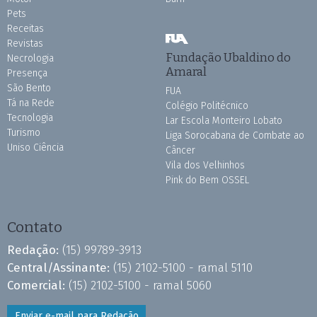
Pets
Receitas
Revistas
Fundação Ubaldino do
Necrologia
Amaral
Presença
São Bento
FUA
Tá na Rede
Colégio Politécnico
Tecnologia
Lar Escola Monteiro Lobato
Turismo
Liga Sorocabana de Combate ao
Uniso Ciência
Câncer
Vila dos Velhinhos
Pink do Bem OSSEL
Contato
Redação:
(15) 99789-3913
Central/Assinante:
(15) 2102-5100 - ramal 5110
Comercial:
(15) 2102-5100 - ramal 5060
Enviar e-mail para Redação