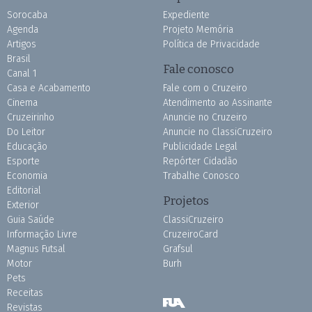
Sorocaba
Expediente
Agenda
Projeto Memória
Artigos
Política de Privacidade
Brasil
Fale conosco
Canal 1
Casa e Acabamento
Fale com o Cruzeiro
Cinema
Atendimento ao Assinante
Cruzeirinho
Anuncie no Cruzeiro
Do Leitor
Anuncie no ClassiCruzeiro
Educação
Publicidade Legal
Esporte
Repórter Cidadão
Economia
Trabalhe Conosco
Editorial
Projetos
Exterior
Guia Saúde
ClassiCruzeiro
Informação Livre
CruzeiroCard
Magnus Futsal
Grafsul
Motor
Burh
Pets
Receitas
Revistas