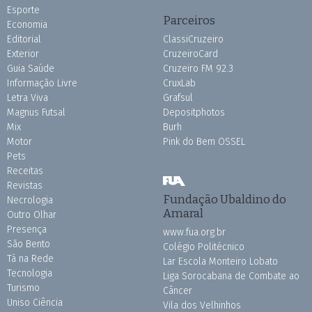
Esporte
Parceiros
Economia
Editorial
ClassiCruzeiro
Exterior
CruzeiroCard
Guia Saúde
Cruzeiro FM 92.3
Informação Livre
CruxLab
Letra Viva
Grafsul
Magnus Futsal
Depositphotos
Mix
Burh
Motor
Pink do Bem OSSEL
Pets
Receitas
Revistas
Fundação Ubaldino do
Necrologia
Amaral
Outro Olhar
Presença
www.fua.org.br
São Bento
Colégio Politécnico
Tá na Rede
Lar Escola Monteiro Lobato
Tecnologia
Liga Sorocabana de Combate ao
Turismo
Câncer
Uniso Ciência
Vila dos Velhinhos