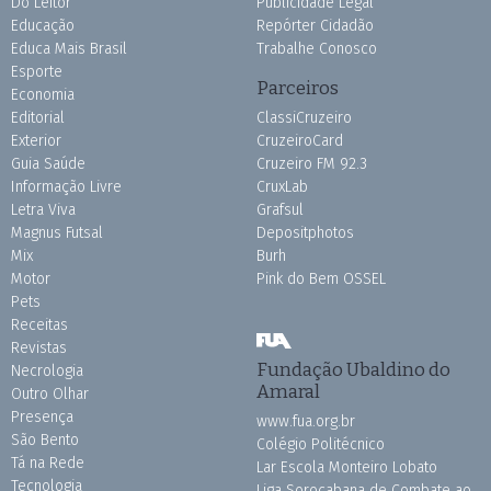
Do Leitor
Publicidade Legal
Educação
Repórter Cidadão
Educa Mais Brasil
Trabalhe Conosco
Esporte
Parceiros
Economia
Editorial
ClassiCruzeiro
Exterior
CruzeiroCard
Guia Saúde
Cruzeiro FM 92.3
Informação Livre
CruxLab
Letra Viva
Grafsul
Magnus Futsal
Depositphotos
Mix
Burh
Motor
Pink do Bem OSSEL
Pets
Receitas
Revistas
Fundação Ubaldino do
Necrologia
Amaral
Outro Olhar
Presença
www.fua.org.br
São Bento
Colégio Politécnico
Tá na Rede
Lar Escola Monteiro Lobato
Tecnologia
Liga Sorocabana de Combate ao