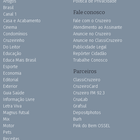
Artigos
Política de Privacidade
Brasil
Fale conosco
Canal 1
Casa e Acabamento
Fale com o Cruzeiro
Cinema
Atendimento ao Assinante
Condomínios
Anuncie no Cruzeiro
Cruzeirinho
Anuncie no ClassiCruzeiro
Do Leitor
Publicidade Legal
Educação
Repórter Cidadão
Educa Mais Brasil
Trabalhe Conosco
Esporte
Parceiros
Economia
Editorial
ClassiCruzeiro
Exterior
CruzeiroCard
Guia Saúde
Cruzeiro FM 92.3
Informação Livre
CruxLab
Letra Viva
Grafsul
Magnus Futsal
Depositphotos
Mix
Burh
Motor
Pink do Bem OSSEL
Pets
Receitas