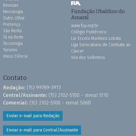
Revistas
Fundação Ubaldino do
Necrologia
Amaral
Outro Olhar
Presença
www.fua.org.br
São Bento
Colégio Politécnico
Tá na Rede
Lar Escola Monteiro Lobato
Tecnologia
Liga Sorocabana de Combate ao
Turismo
Câncer
Uniso Ciência
Vila dos Velhinhos
Contato
Redação:
(15) 99789-3913
Central/Assinante:
(15) 2102-5100 - ramal 5110
Comercial:
(15) 2102-5100 - ramal 5060
Enviar e-mail para Redação
Enviar e-mail para Central/Assinante