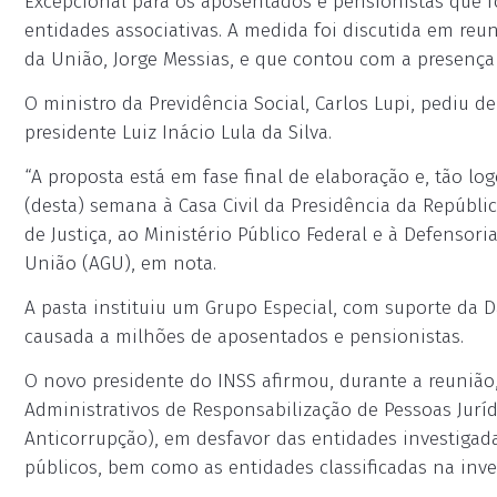
Excepcional para os aposentados e pensionistas que 
entidades associativas. A medida foi discutida em reun
da União, Jorge Messias, e que contou com a presença
O ministro da Previdência Social, Carlos Lupi, pediu de
presidente Luiz Inácio Lula da Silva.
“A proposta está em fase final de elaboração e, tão lo
(desta) semana à Casa Civil da Presidência da Repúbli
de Justiça, ao Ministério Público Federal e à Defensor
União (AGU), em nota.
A pasta instituiu um Grupo Especial, com suporte da Da
causada a milhões de aposentados e pensionistas.
O novo presidente do INSS afirmou, durante a reunião
Administrativos de Responsabilização de Pessoas Jurídi
Anticorrupção), em desfavor das entidades investiga
públicos, bem como as entidades classificadas na inv