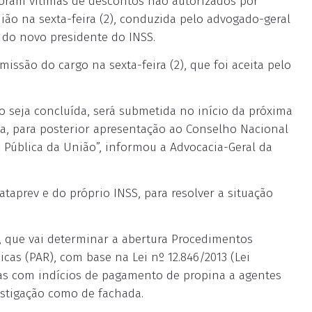
foram vítimas de descontos não autorizados por
ião na sexta-feira (2), conduzida pelo advogado-geral
 do novo presidente do INSS.
missão do cargo na sexta-feira (2), que foi aceita pelo
go seja concluída, será submetida no início da próxima
ca, para posterior apresentação ao Conselho Nacional
ia Pública da União”, informou a Advocacia-Geral da
taprev e do próprio INSS, para resolver a situação
, que vai determinar a abertura Procedimentos
cas (PAR), com base na Lei nº 12.846/2013 (Lei
das com indícios de pagamento de propina a agentes
estigação como de fachada.