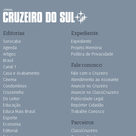
Editorias
Expediente
Sorocaba
Expediente
Agenda
Projeto Memória
Artigos
Política de Privacidade
Brasil
Fale conosco
Canal 1
Casa e Acabamento
Fale com o Cruzeiro
Cinema
Atendimento ao Assinante
Condomínios
Anuncie no Cruzeiro
Cruzeirinho
Anuncie no ClassiCruzeiro
Do Leitor
Publicidade Legal
Educação
Repórter Cidadão
Educa Mais Brasil
Trabalhe Conosco
Esporte
Parceiros
Economia
Editorial
ClassiCruzeiro