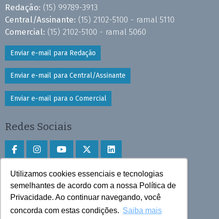
Redação:
(15) 99789-3913
Central/Assinante:
(15) 2102-5100 - ramal 5110
Comercial:
(15) 2102-5100 - ramal 5060
Enviar e-mail para Redação
Enviar e-mail para Central/Assinante
Enviar e-mail para o Comercial
Redes Sociais
Utilizamos cookies essenciais e tecnologias
Faça download do aplicativo
semelhantes de acordo com a nossa Política de
Privacidade. Ao continuar navegando, você
Play Store e App Store
concorda com estas condições.
Saiba mais