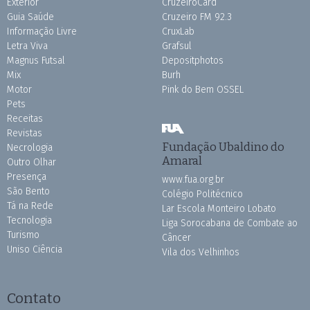
Exterior
CruzeiroCard
Guia Saúde
Cruzeiro FM 92.3
Informação Livre
CruxLab
Letra Viva
Grafsul
Magnus Futsal
Depositphotos
Mix
Burh
Motor
Pink do Bem OSSEL
Pets
Receitas
Revistas
Fundação Ubaldino do
Necrologia
Amaral
Outro Olhar
Presença
www.fua.org.br
São Bento
Colégio Politécnico
Tá na Rede
Lar Escola Monteiro Lobato
Tecnologia
Liga Sorocabana de Combate ao
Turismo
Câncer
Uniso Ciência
Vila dos Velhinhos
Contato