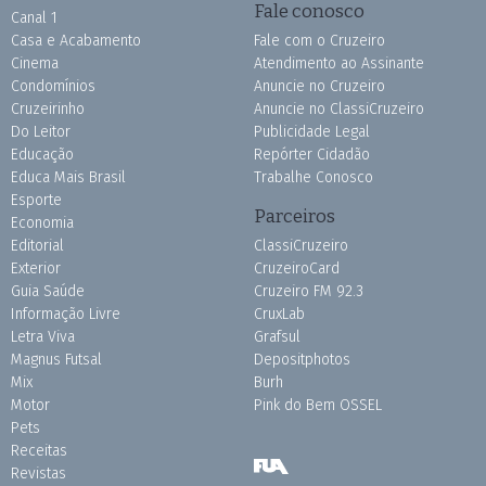
Fale conosco
Canal 1
Casa e Acabamento
Fale com o Cruzeiro
Cinema
Atendimento ao Assinante
Condomínios
Anuncie no Cruzeiro
Cruzeirinho
Anuncie no ClassiCruzeiro
Do Leitor
Publicidade Legal
Educação
Repórter Cidadão
Educa Mais Brasil
Trabalhe Conosco
Esporte
Parceiros
Economia
Editorial
ClassiCruzeiro
Exterior
CruzeiroCard
Guia Saúde
Cruzeiro FM 92.3
Informação Livre
CruxLab
Letra Viva
Grafsul
Magnus Futsal
Depositphotos
Mix
Burh
Motor
Pink do Bem OSSEL
Pets
Receitas
Revistas