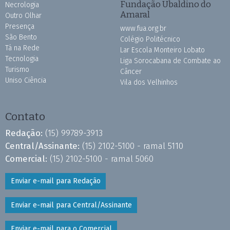
Fundação Ubaldino do
Necrologia
Amaral
Outro Olhar
Presença
www.fua.org.br
São Bento
Colégio Politécnico
Tá na Rede
Lar Escola Monteiro Lobato
Tecnologia
Liga Sorocabana de Combate ao
Turismo
Câncer
Uniso Ciência
Vila dos Velhinhos
Contato
Redação:
(15) 99789-3913
Central/Assinante:
(15) 2102-5100 - ramal 5110
Comercial:
(15) 2102-5100 - ramal 5060
Enviar e-mail para Redação
Enviar e-mail para Central/Assinante
Enviar e-mail para o Comercial