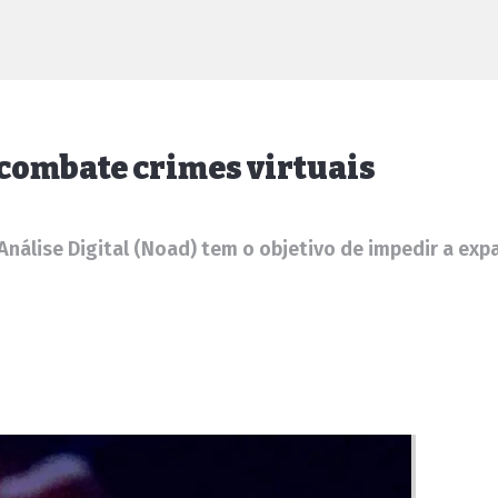
 combate crimes virtuais
nálise Digital (Noad) tem o objetivo de impedir a expa