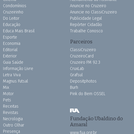
Condomínios
Anuncie no Cruzeiro
Cruzeirinho
Anuncie no ClassiCruzeiro
Do Leitor
Publicidade Legal
Educação
Repórter Cidadão
Educa Mais Brasil
Trabalhe Conosco
Esporte
Parceiros
Economia
Editorial
ClassiCruzeiro
Exterior
CruzeiroCard
Guia Saúde
Cruzeiro FM 92.3
Informação Livre
CruxLab
Letra Viva
Grafsul
Magnus Futsal
Depositphotos
Mix
Burh
Motor
Pink do Bem OSSEL
Pets
Receitas
Revistas
Fundação Ubaldino do
Necrologia
Amaral
Outro Olhar
Presença
www.fua.org.br