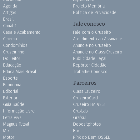
Agenda
Projeto Memória
Artigos
Política de Privacidade
Brasil
Fale conosco
Canal 1
Casa e Acabamento
Fale com o Cruzeiro
Cinema
Atendimento ao Assinante
Condomínios
Anuncie no Cruzeiro
Cruzeirinho
Anuncie no ClassiCruzeiro
Do Leitor
Publicidade Legal
Educação
Repórter Cidadão
Educa Mais Brasil
Trabalhe Conosco
Esporte
Parceiros
Economia
Editorial
ClassiCruzeiro
Exterior
CruzeiroCard
Guia Saúde
Cruzeiro FM 92.3
Informação Livre
CruxLab
Letra Viva
Grafsul
Magnus Futsal
Depositphotos
Mix
Burh
Motor
Pink do Bem OSSEL