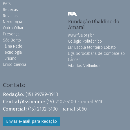
Pets
Receitas
Revistas
Fundação Ubaldino do
Necrologia
Amaral
Outro Olhar
Presença
www.fua.org.br
São Bento
Colégio Politécnico
Tá na Rede
Lar Escola Monteiro Lobato
Tecnologia
Liga Sorocabana de Combate ao
Turismo
Câncer
Uniso Ciência
Vila dos Velhinhos
Contato
Redação:
(15) 99789-3913
Central/Assinante:
(15) 2102-5100 - ramal 5110
Comercial:
(15) 2102-5100 - ramal 5060
Enviar e-mail para Redação