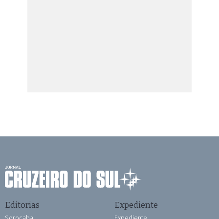
Editorias
Expediente
Sorocaba
Expediente