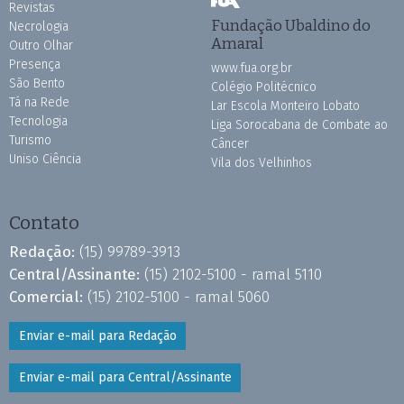
Revistas
Fundação Ubaldino do
Necrologia
Amaral
Outro Olhar
Presença
www.fua.org.br
São Bento
Colégio Politécnico
Tá na Rede
Lar Escola Monteiro Lobato
Tecnologia
Liga Sorocabana de Combate ao
Turismo
Câncer
Uniso Ciência
Vila dos Velhinhos
Contato
Redação:
(15) 99789-3913
Central/Assinante:
(15) 2102-5100 - ramal 5110
Comercial:
(15) 2102-5100 - ramal 5060
Enviar e-mail para Redação
Enviar e-mail para Central/Assinante