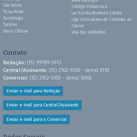
www.fua.org.br
São Bento
Colégio Politécnico
Tá na Rede
Lar Escola Monteiro Lobato
Tecnologia
Liga Sorocabana de Combate ao
Turismo
Câncer
Uniso Ciência
Vila dos Velhinhos
Contato
Redação:
(15) 99789-3913
Central/Assinante:
(15) 2102-5100 - ramal 5110
Comercial:
(15) 2102-5100 - ramal 5060
Enviar e-mail para Redação
Enviar e-mail para Central/Assinante
Enviar e-mail para o Comercial