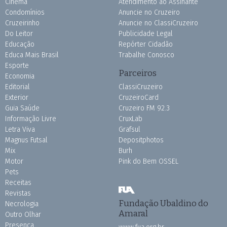
Cinema
Atendimento ao Assinante
Condomínios
Anuncie no Cruzeiro
Cruzeirinho
Anuncie no ClassiCruzeiro
Do Leitor
Publicidade Legal
Educação
Repórter Cidadão
Educa Mais Brasil
Trabalhe Conosco
Esporte
Parceiros
Economia
Editorial
ClassiCruzeiro
Exterior
CruzeiroCard
Guia Saúde
Cruzeiro FM 92.3
Informação Livre
CruxLab
Letra Viva
Grafsul
Magnus Futsal
Depositphotos
Mix
Burh
Motor
Pink do Bem OSSEL
Pets
Receitas
Revistas
Fundação Ubaldino do
Necrologia
Amaral
Outro Olhar
Presença