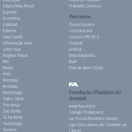
Educa Mais Brasil
Trabalhe Conosco
Esporte
Parceiros
Economia
Editorial
ClassiCruzeiro
Exterior
CruzeiroCard
Guia Saúde
Cruzeiro FM 92.3
Informação Livre
CruxLab
Letra Viva
Grafsul
Magnus Futsal
Depositphotos
Mix
Burh
Motor
Pink do Bem OSSEL
Pets
Receitas
Revistas
Fundação Ubaldino do
Necrologia
Amaral
Outro Olhar
Presença
www.fua.org.br
São Bento
Colégio Politécnico
Tá na Rede
Lar Escola Monteiro Lobato
Tecnologia
Liga Sorocabana de Combate ao
Turismo
Câncer