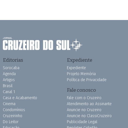
Editorias
Expediente
Sorocaba
Expediente
Agenda
Projeto Memória
Artigos
Política de Privacidade
Brasil
Fale conosco
Canal 1
Casa e Acabamento
Fale com o Cruzeiro
Cinema
Atendimento ao Assinante
Condomínios
Anuncie no Cruzeiro
Cruzeirinho
Anuncie no ClassiCruzeiro
Do Leitor
Publicidade Legal
Educação
Repórter Cidadão