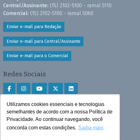
Central/Assinante:
(15) 2102-5100 - ramal 5110
Comercial:
(15) 2102-5100 - ramal 5060
Enviar e-mail para Redação
Enviar e-mail para Central/Assinante
Enviar e-mail para o Comercial
Redes Sociais
Utilizamos cookies essenciais e tecnologias
Faça download do aplicativo
semelhantes de acordo com a nossa Política de
Play Store e App Store
Privacidade. Ao continuar navegando, você
concorda com estas condições.
Saiba mais