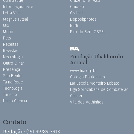
Guia Saúde
Cruzeiro FM 92.3
Informação Livre
CruxLab
Letra Viva
Grafsul
Magnus Futsal
Depositphotos
Mix
Burh
Motor
Pink do Bem OSSEL
Pets
Receitas
Revistas
Fundação Ubaldino do
Necrologia
Amaral
Outro Olhar
Presença
www.fua.org.br
São Bento
Colégio Politécnico
Tá na Rede
Lar Escola Monteiro Lobato
Tecnologia
Liga Sorocabana de Combate ao
Turismo
Câncer
Uniso Ciência
Vila dos Velhinhos
Contato
Redação:
(15) 99789-3913