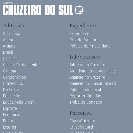
Editorias
Expediente
Sorocaba
Expediente
Agenda
Projeto Memória
Artigos
Política de Privacidade
Brasil
Fale conosco
Canal 1
Casa e Acabamento
Fale com o Cruzeiro
Cinema
Atendimento ao Assinante
Condomínios
Anuncie no Cruzeiro
Cruzeirinho
Anuncie no ClassiCruzeiro
Do Leitor
Publicidade Legal
Educação
Repórter Cidadão
Educa Mais Brasil
Trabalhe Conosco
Esporte
Parceiros
Economia
Editorial
ClassiCruzeiro
Exterior
CruzeiroCard