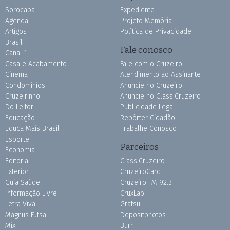
Sorocaba
Expediente
Agenda
Projeto Memória
Artigos
Política de Privacidade
Brasil
Fale conosco
Canal 1
Casa e Acabamento
Fale com o Cruzeiro
Cinema
Atendimento ao Assinante
Condomínios
Anuncie no Cruzeiro
Cruzeirinho
Anuncie no ClassiCruzeiro
Do Leitor
Publicidade Legal
Educação
Repórter Cidadão
Educa Mais Brasil
Trabalhe Conosco
Esporte
Parceiros
Economia
Editorial
ClassiCruzeiro
Exterior
CruzeiroCard
Guia Saúde
Cruzeiro FM 92.3
Informação Livre
CruxLab
Letra Viva
Grafsul
Magnus Futsal
Depositphotos
Mix
Burh