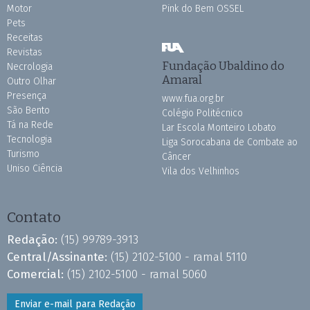
Motor
Pink do Bem OSSEL
Pets
Receitas
Revistas
Fundação Ubaldino do
Necrologia
Amaral
Outro Olhar
Presença
www.fua.org.br
São Bento
Colégio Politécnico
Tá na Rede
Lar Escola Monteiro Lobato
Tecnologia
Liga Sorocabana de Combate ao
Turismo
Câncer
Uniso Ciência
Vila dos Velhinhos
Contato
Redação:
(15) 99789-3913
Central/Assinante:
(15) 2102-5100 - ramal 5110
Comercial:
(15) 2102-5100 - ramal 5060
Enviar e-mail para Redação