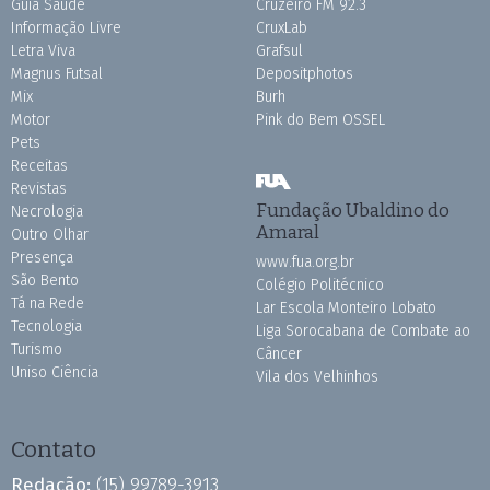
Guia Saúde
Cruzeiro FM 92.3
Informação Livre
CruxLab
Letra Viva
Grafsul
Magnus Futsal
Depositphotos
Mix
Burh
Motor
Pink do Bem OSSEL
Pets
Receitas
Revistas
Fundação Ubaldino do
Necrologia
Amaral
Outro Olhar
Presença
www.fua.org.br
São Bento
Colégio Politécnico
Tá na Rede
Lar Escola Monteiro Lobato
Tecnologia
Liga Sorocabana de Combate ao
Turismo
Câncer
Uniso Ciência
Vila dos Velhinhos
Contato
Redação:
(15) 99789-3913