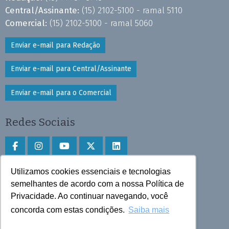
Central/Assinante:
(15) 2102-5100 - ramal 5110
Comercial:
(15) 2102-5100 - ramal 5060
Enviar e-mail para Redação
Enviar e-mail para Central/Assinante
Enviar e-mail para o Comercial
Redes Sociais
Utilizamos cookies essenciais e tecnologias
Faça download do aplicativo
semelhantes de acordo com a nossa Política de
Privacidade. Ao continuar navegando, você
Play Store e App Store
concorda com estas condições.
Saiba mais