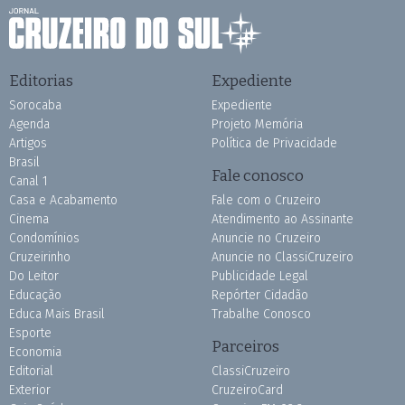
Editorias
Expediente
Sorocaba
Expediente
Agenda
Projeto Memória
Artigos
Política de Privacidade
Brasil
Fale conosco
Canal 1
Casa e Acabamento
Fale com o Cruzeiro
Cinema
Atendimento ao Assinante
Condomínios
Anuncie no Cruzeiro
Cruzeirinho
Anuncie no ClassiCruzeiro
Do Leitor
Publicidade Legal
Educação
Repórter Cidadão
Educa Mais Brasil
Trabalhe Conosco
Esporte
Parceiros
Economia
Editorial
ClassiCruzeiro
Exterior
CruzeiroCard