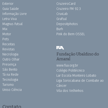
Exterior
CruzeiroCard
Guia Saúde
Cruzeiro FM 92.3
Informação Livre
CruxLab
Letra Viva
Grafsul
Magnus Futsal
Depositphotos
Mix
Burh
Motor
Pink do Bem OSSEL
Pets
Receitas
Revistas
Fundação Ubaldino do
Necrologia
Amaral
Outro Olhar
Presença
www.fua.org.br
São Bento
Colégio Politécnico
Tá na Rede
Lar Escola Monteiro Lobato
Tecnologia
Liga Sorocabana de Combate ao
Turismo
Câncer
Uniso Ciência
Vila dos Velhinhos
Contato