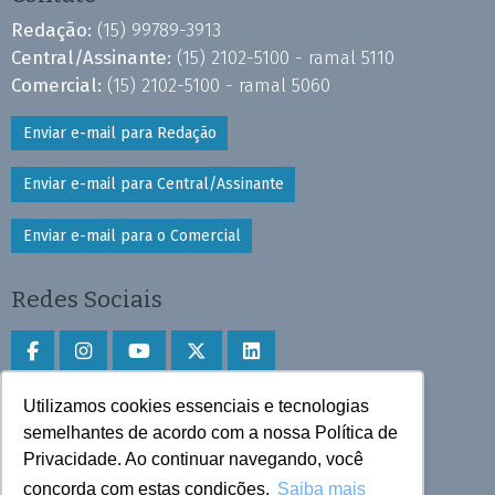
Redação:
(15) 99789-3913
Central/Assinante:
(15) 2102-5100 - ramal 5110
Comercial:
(15) 2102-5100 - ramal 5060
Enviar e-mail para Redação
Enviar e-mail para Central/Assinante
Enviar e-mail para o Comercial
Redes Sociais
Utilizamos cookies essenciais e tecnologias
Faça download do aplicativo
semelhantes de acordo com a nossa Política de
Privacidade. Ao continuar navegando, você
Play Store e App Store
concorda com estas condições.
Saiba mais