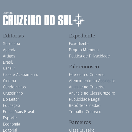
Editorias
Expediente
Sorocaba
Expediente
Agenda
Projeto Memória
Artigos
Política de Privacidade
Brasil
Fale conosco
Canal 1
Casa e Acabamento
Fale com o Cruzeiro
Cinema
Atendimento ao Assinante
Condomínios
Anuncie no Cruzeiro
Cruzeirinho
Anuncie no ClassiCruzeiro
Do Leitor
Publicidade Legal
Educação
Repórter Cidadão
Educa Mais Brasil
Trabalhe Conosco
Esporte
Parceiros
Economia
Editorial
ClassiCruzeiro