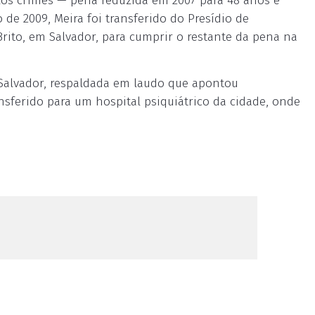
los crimes — pena reduzida em 2007 para 48 anos e
de 2009, Meira foi transferido do Presídio de
rito, em Salvador, para cumprir o restante da pena na
e Salvador, respaldada em laudo que apontou
ansferido para um hospital psiquiátrico da cidade, onde