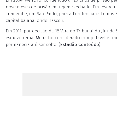
Em 2004, Meira foi condenado a 120 anos de prisão pe
nove meses de prisão em regime fechado. Em fevereiro 
Tremembé, em São Paulo, para a Penitenciária Lemos B
capital baiana, onde nasceu.
Em 2011, por decisão da 1º Vara do Tribunal do Júri d
esquizofrenia, Meira foi considerado inimputável e tr
permanecia até ser solto.
(Estadão Conteúdo)