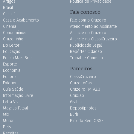
Artigos
Política de Privacidade
Brasil
Fale conosco
Canal 1
Casa e Acabamento
Fale com o Cruzeiro
Cinema
Atendimento ao Assinante
Condomínios
Anuncie no Cruzeiro
Cruzeirinho
Anuncie no ClassiCruzeiro
Do Leitor
Publicidade Legal
Educação
Repórter Cidadão
Educa Mais Brasil
Trabalhe Conosco
Esporte
Parceiros
Economia
Editorial
ClassiCruzeiro
Exterior
CruzeiroCard
Guia Saúde
Cruzeiro FM 92.3
Informação Livre
CruxLab
Letra Viva
Grafsul
Magnus Futsal
Depositphotos
Mix
Burh
Motor
Pink do Bem OSSEL
Pets
Receitas