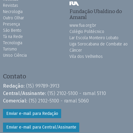
Revistas
Fundação Ubaldino do
Necrologia
Amaral
Outro Olhar
Presença
www.fua.org.br
São Bento
Colégio Politécnico
Tá na Rede
Lar Escola Monteiro Lobato
Tecnologia
Liga Sorocabana de Combate ao
Turismo
Câncer
Uniso Ciência
Vila dos Velhinhos
Contato
Redação:
(15) 99789-3913
Central/Assinante:
(15) 2102-5100 - ramal 5110
Comercial:
(15) 2102-5100 - ramal 5060
Enviar e-mail para Redação
Enviar e-mail para Central/Assinante