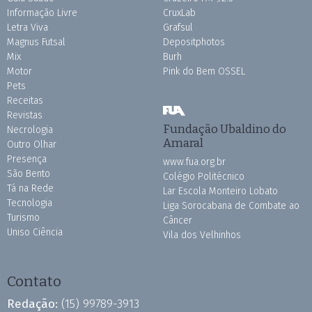
Informação Livre
CruxLab
Letra Viva
Grafsul
Magnus Futsal
Depositphotos
Mix
Burh
Motor
Pink do Bem OSSEL
Pets
Receitas
Revistas
Fundação Ubaldino do
Necrologia
Amaral
Outro Olhar
Presença
www.fua.org.br
São Bento
Colégio Politécnico
Tá na Rede
Lar Escola Monteiro Lobato
Tecnologia
Liga Sorocabana de Combate ao
Turismo
Câncer
Uniso Ciência
Vila dos Velhinhos
Contato
Redação:
(15) 99789-3913