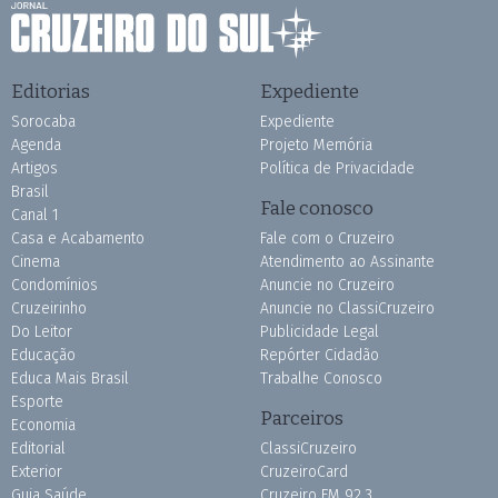
Editorias
Expediente
Sorocaba
Expediente
Agenda
Projeto Memória
Artigos
Política de Privacidade
Brasil
Fale conosco
Canal 1
Casa e Acabamento
Fale com o Cruzeiro
Cinema
Atendimento ao Assinante
Condomínios
Anuncie no Cruzeiro
Cruzeirinho
Anuncie no ClassiCruzeiro
Do Leitor
Publicidade Legal
Educação
Repórter Cidadão
Educa Mais Brasil
Trabalhe Conosco
Esporte
Parceiros
Economia
Editorial
ClassiCruzeiro
Exterior
CruzeiroCard
Guia Saúde
Cruzeiro FM 92.3